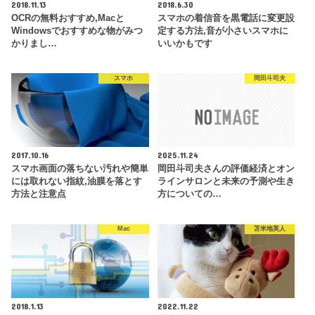
2018.11.13
2018.6.30
OCRの無料おすすめ,Macと
スマホの着信音を黒電話に変更設
Windowsでおすすめな物がみつ
定する方法,音が小さいスマホに
かりまし…
いいかもです
スマホ
岡田斗司夫
2017.10.16
2025.11.24
スマホ画面の落ちない汚れや簡単
岡田斗司夫さんの評価経済とオン
には取れない指紋,油膜を落とす
ラインサロンと未来の予測や生き
方法と注意点
方についての…
Mac
苫米地英人
2018.1.13
2022.11.22