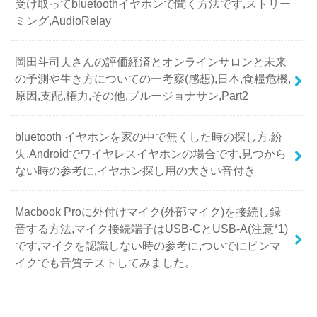
受け取ってbluetoothイヤホンで聞く方法です,ストリー
ミング,AudioRelay
岡田斗司夫さんの評価経済とオンラインサロンと未来
の予測や生き方についての一考察(感想),日本,食糧危機,
原因,支配,権力,その他,ブルージョナサン,Part2
bluetooth イヤホンを家の中で無くした時の探し方,紛
失,Androidでワイヤレスイヤホンの場合です,見つから
ない時の参考に,イヤホン探し用の大きい音付き
Macbook Proに外付けマイク(外部マイク)を接続し録
音する方法,マイク接続端子はUSB-CとUSB-A(注意*1)
です,マイクを認識しない時の参考に,ついでにピンマ
イクでも音質テストしてみました。