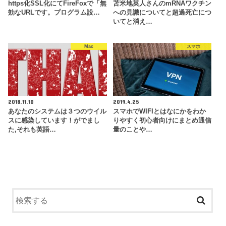
https化SSL化にてFireFoxで「無
苫米地英人さんのmRNAワクチン
効なURLです。プログラム設…
への見識についてと超過死亡につ
いてと消え…
Mac
スマホ
2018.11.10
2019.4.25
あなたのシステムは３つのウイル
スマホでWIFIとはなにかをわか
スに感染しています！がでまし
りやすく初心者向けにまとめ通信
た,それも英語…
量のことや…