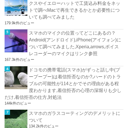
クスやイエローハットで工賃込み料金をネッ
トで調べMacで再生できるかとか必要性につ
いても調べてみました
179.9k件のビュー
スマホのマイクの位置ってどこにあるの？
Android(アンドロイド),iPhone(アイフォン)に
ついて調べてみました,Xperia,arrows,ボイス
レコーダーのマイクはリンク参照
167.3k件のビュー
ドコモの携帯電話(スマホ)がずっと話し中(プ
ープープー)は着信拒否なのか?,ハードのトラ
ブルの可能性が114とかでその理由がある程
度わかります,着信拒否の心理の深堀りも少し
だけ,着信拒否の仕方,対処法
144k件のビュー
スマホのガラスコーティングのデメリットに
ついて
134.2k件のビュー