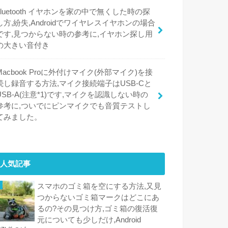
bluetooth イヤホンを家の中で無くした時の探
し方,紛失,Androidでワイヤレスイヤホンの場合
です,見つからない時の参考に,イヤホン探し用
の大きい音付き
Macbook Proに外付けマイク(外部マイク)を接
続し録音する方法,マイク接続端子はUSB-Cと
USB-A(注意*1)です,マイクを認識しない時の
参考に,ついでにピンマイクでも音質テストし
てみました。
人気記事
スマホのゴミ箱を空にする方法,又見
つからないゴミ箱マークはどこにあ
るの?その見つけ方,ゴミ箱の復活復
元についても少しだけ,Android