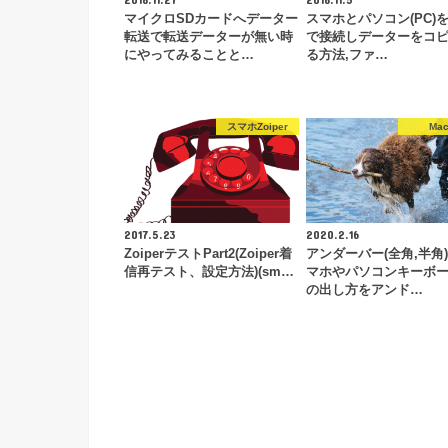
マイクロSDカードへデーター
スマホとパソコン(PC)をw
転送で転送データーが無い時
で接続しデーターをコ
にやってみることと…
る方法,ファ…
スマホZoiper
Ma
2017.5.23
2020.2.16
ZoiperテストPart2(Zoiper着
アンダーバー(全角,半角
信再テスト、設定方法)(sm…
マホやパソコンキーボ
の出し方をアンド…