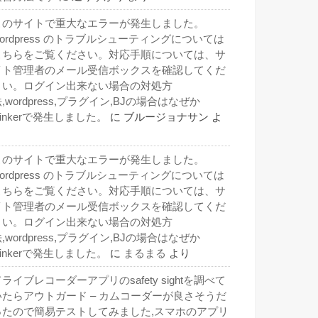
このサイトで重大なエラーが発生しました。
wordpress のトラブルシューティングについては
こちらをご覧ください。対応手順については、サ
イト管理者のメール受信ボックスを確認してくだ
さい。ログイン出来ない場合の対処方
,wordpress,プラグイン,BJの場合はなぜか
inkerで発生しました。
に
ブルージョナサン
よ
り
このサイトで重大なエラーが発生しました。
wordpress のトラブルシューティングについては
こちらをご覧ください。対応手順については、サ
イト管理者のメール受信ボックスを確認してくだ
さい。ログイン出来ない場合の対処方
,wordpress,プラグイン,BJの場合はなぜか
inkerで発生しました。
に
まるまる
より
ライブレコーダーアプリのsafety sightを調べて
いたらアウトガード – カムコーダーが良さそうだ
ったので簡易テストしてみました,スマホのアプリ