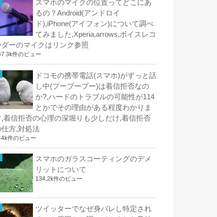
スマホのマイクの位置ってどこにあ
るの？Android(アンドロイ
ド),iPhone(アイフォン)について調べ
てみました,Xperia,arrows,ボイスレコ
ーダーのマイクはリンク参照
67.3k件のビュー
ドコモの携帯電話(スマホ)がずっと話
し中(プープープー)は着信拒否なの
か?,ハードのトラブルの可能性が114
とかでその理由がある程度わかりま
す,着信拒否の心理の深堀りも少しだけ,着信拒否
の仕方,対処法
44k件のビュー
スマホのガラスコーティングのデメ
リットについて
134.2k件のビュー
ツイッターでなぜ身バレし特定され