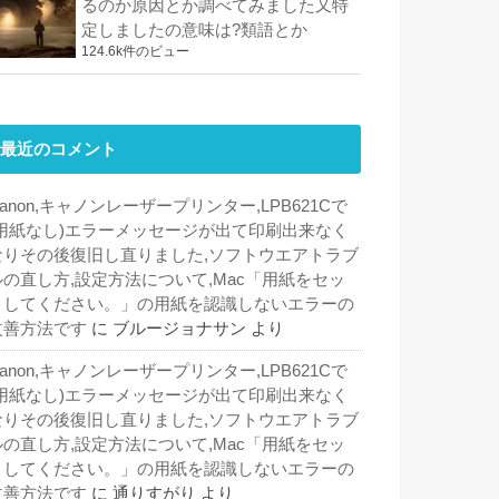
るのか原因とか調べてみました又特
定しましたの意味は?類語とか
124.6k件のビュー
最近のコメント
anon,キャノンレーザープリンター,LPB621Cで
(用紙なし)エラーメッセージが出て印刷出来なく
なりその後復旧し直りました,ソフトウエアトラブ
ルの直し方,設定方法について,Mac「用紙をセッ
トしてください。」の用紙を認識しないエラーの
改善方法です
に
ブルージョナサン
より
anon,キャノンレーザープリンター,LPB621Cで
(用紙なし)エラーメッセージが出て印刷出来なく
なりその後復旧し直りました,ソフトウエアトラブ
ルの直し方,設定方法について,Mac「用紙をセッ
トしてください。」の用紙を認識しないエラーの
改善方法です
に
通りすがり
より