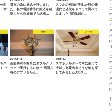
ifi
貴方の為に振込を行いまし
スマホの画面が割れた時の修
ピーす
た。私の電話番号に振込を確
理代と値段をドコモで調べて
認したら非通知でも結構…
みました,期間は0か…
c
Mac
スマホ
法
R
2017.6.16
2018.8.7
)をス
画面共有を簡単にダブルクリ
スマホホルダーで車に使えて
ードで
ックで実行するには？ 画面共
冷却し充電出来そうな物を探
有のアプリをAut…
してみました,CDス…
法
R
ド