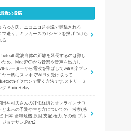
最近の投稿
ひろゆき氏、ニコニコ超会議で襲撃される
コマ送り。キッカーズのTシャツを投げつけら
れる
Bluetooth電波自体の距離を延長するのは難し
いため、Mac(PC)から音楽や音声を出力し
WIFIルーターから電波を飛ばしてwifi音楽プレ
イヤー風にスマホでWIFIを受け取って
bluetoothイヤホンで聞く方法です,ストリーミ
ング,AudioRelay
岡田斗司夫さんの評価経済とオンラインサロ
ンと未来の予測や生き方についての一考察(感
想),日本,食糧危機,原因,支配,権力,その他,ブル
ージョナサン,Part2