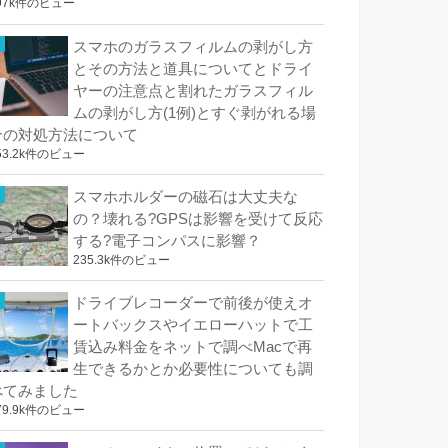
97k件のビュー
スマホのガラスフィルムの剥がし方
とその方法と道具についてとドライ
ヤーの注意点と割れたガラスフィル
ムの剥がし方(1例)とすぐ剥がれる場
合の対処方法について
53.2k件のビュー
スマホホルダーの磁石は大丈夫な
の？壊れる?GPSは影響を受けて反応
する?電子コンパスに影響？
235.3k件のビュー
ドライブレコーダーで前後が使えオ
ートバックスやイエローハットで工
賃込み料金をネットで調べMacで再
生できるかとか必要性についても調
べてみました
79.9k件のビュー