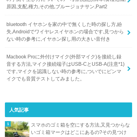
原因,支配,権力,その他,ブルージョナサン,Part2
bluetooth イヤホンを家の中で無くした時の探し方,紛
失,Androidでワイヤレスイヤホンの場合です,見つから
ない時の参考に,イヤホン探し用の大きい音付き
Macbook Proに外付けマイク(外部マイク)を接続し録
音する方法,マイク接続端子はUSB-CとUSB-A(注意*1)
です,マイクを認識しない時の参考に,ついでにピンマ
イクでも音質テストしてみました。
人気記事
スマホのゴミ箱を空にする方法,又見つからな
いゴミ箱マークはどこにあるの?その見つけ