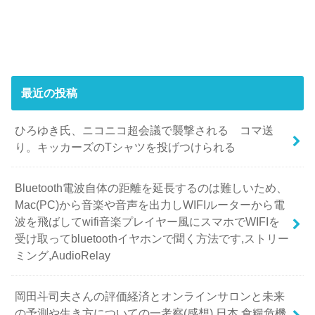
最近の投稿
ひろゆき氏、ニコニコ超会議で襲撃される コマ送
り。キッカーズのTシャツを投げつけられる
Bluetooth電波自体の距離を延長するのは難しいため、
Mac(PC)から音楽や音声を出力しWIFIルーターから電
波を飛ばしてwifi音楽プレイヤー風にスマホでWIFIを
受け取ってbluetoothイヤホンで聞く方法です,ストリー
ミング,AudioRelay
岡田斗司夫さんの評価経済とオンラインサロンと未来
の予測や生き方についての一考察(感想),日本,食糧危機,