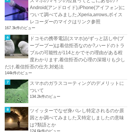
スマホのマイクの位置ってどこにあるの？
Android(アンドロイド),iPhone(アイフォン)に
ついて調べてみました,Xperia,arrows,ボイス
レコーダーのマイクはリンク参照
167.3k件のビュー
ドコモの携帯電話(スマホ)がずっと話し中(プ
ープープー)は着信拒否なのか?,ハードのトラ
ブルの可能性が114とかでその理由がある程
度わかります,着信拒否の心理の深堀りも少し
だけ,着信拒否の仕方,対処法
144k件のビュー
スマホのガラスコーティングのデメリットに
ついて
134.2k件のビュー
ツイッターでなぜ身バレし特定されるのか原
因とか調べてみました又特定しましたの意味
は?類語とか
124.6k件のビュー