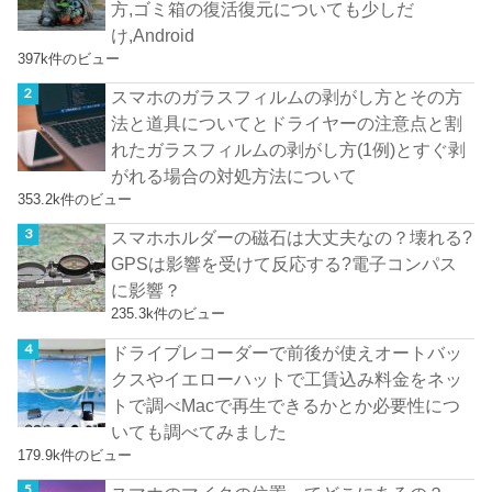
方,ゴミ箱の復活復元についても少しだ
け,Android
397k件のビュー
スマホのガラスフィルムの剥がし方とその方
法と道具についてとドライヤーの注意点と割
れたガラスフィルムの剥がし方(1例)とすぐ剥
がれる場合の対処方法について
353.2k件のビュー
スマホホルダーの磁石は大丈夫なの？壊れる?
GPSは影響を受けて反応する?電子コンパス
に影響？
235.3k件のビュー
ドライブレコーダーで前後が使えオートバッ
クスやイエローハットで工賃込み料金をネッ
トで調べMacで再生できるかとか必要性につ
いても調べてみました
179.9k件のビュー