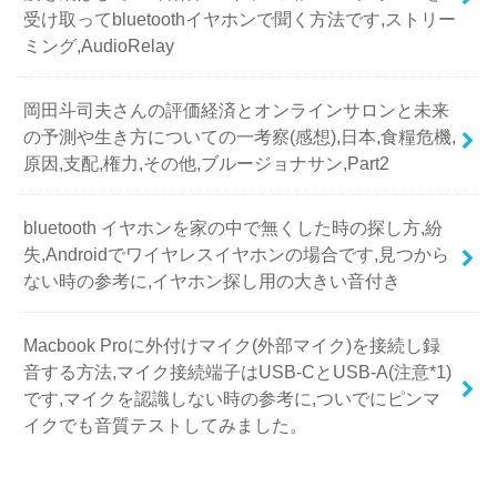
受け取ってbluetoothイヤホンで聞く方法です,ストリー
ミング,AudioRelay
岡田斗司夫さんの評価経済とオンラインサロンと未来
の予測や生き方についての一考察(感想),日本,食糧危機,
原因,支配,権力,その他,ブルージョナサン,Part2
bluetooth イヤホンを家の中で無くした時の探し方,紛
失,Androidでワイヤレスイヤホンの場合です,見つから
ない時の参考に,イヤホン探し用の大きい音付き
Macbook Proに外付けマイク(外部マイク)を接続し録
音する方法,マイク接続端子はUSB-CとUSB-A(注意*1)
です,マイクを認識しない時の参考に,ついでにピンマ
イクでも音質テストしてみました。