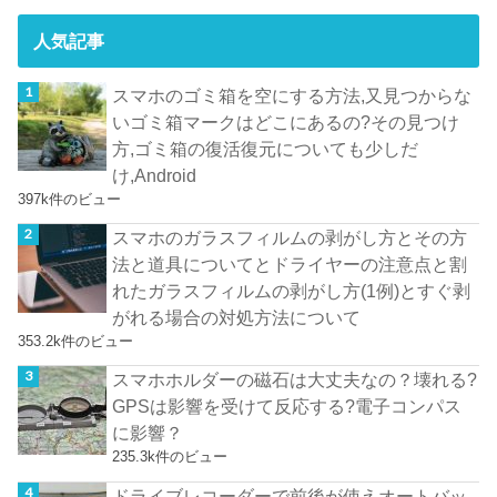
人気記事
スマホのゴミ箱を空にする方法,又見つからな
いゴミ箱マークはどこにあるの?その見つけ
方,ゴミ箱の復活復元についても少しだ
け,Android
397k件のビュー
スマホのガラスフィルムの剥がし方とその方
法と道具についてとドライヤーの注意点と割
れたガラスフィルムの剥がし方(1例)とすぐ剥
がれる場合の対処方法について
353.2k件のビュー
スマホホルダーの磁石は大丈夫なの？壊れる?
GPSは影響を受けて反応する?電子コンパス
に影響？
235.3k件のビュー
ドライブレコーダーで前後が使えオートバッ