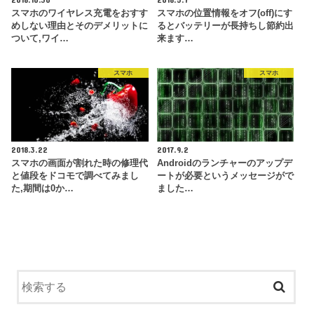
スマホのワイヤレス充電をおすす
スマホの位置情報をオフ(off)にす
めしない理由とそのデメリットに
るとバッテリーが長持ちし節約出
ついて,ワイ…
来ます…
スマホ
スマホ
2018.3.22
2017.9.2
スマホの画面が割れた時の修理代
Androidのランチャーのアップデ
と値段をドコモで調べてみまし
ートが必要というメッセージがで
た,期間は0か…
ました…