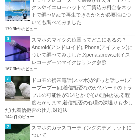
クスやイエローハットで工賃込み料金をネッ
トで調べMacで再生できるかとか必要性につ
いても調べてみました
179.9k件のビュー
スマホのマイクの位置ってどこにあるの？
Android(アンドロイド),iPhone(アイフォン)に
ついて調べてみました,Xperia,arrows,ボイス
レコーダーのマイクはリンク参照
167.3k件のビュー
ドコモの携帯電話(スマホ)がずっと話し中(プ
ープープー)は着信拒否なのか?,ハードのトラ
ブルの可能性が114とかでその理由がある程
度わかります,着信拒否の心理の深堀りも少し
だけ,着信拒否の仕方,対処法
144k件のビュー
スマホのガラスコーティングのデメリットに
ついて