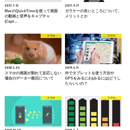
2017.7.13
2017.9.17
MacのQuickTimeを使って画面
ガラケーの良いところについて、
の動画と音声をキャプチャ
メリットとか
(Capt…
スマホ
スマホ
2018.3.24
2019.4.11
スマホの画面が割れて反応しない
外でタブレットを使う方法や
場合のデーター復旧について
GPSをみるにわ(みるには)どうし
たらいいの？
スマホ
スマホ
2018.10.30
2018.5.7