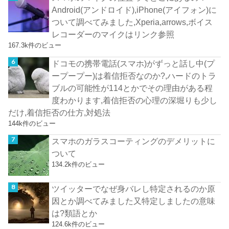
Android(アンドロイド),iPhone(アイフォン)に
ついて調べてみました,Xperia,arrows,ボイス
レコーダーのマイクはリンク参照
167.3k件のビュー
ドコモの携帯電話(スマホ)がずっと話し中(プ
ープープー)は着信拒否なのか?,ハードのトラ
ブルの可能性が114とかでその理由がある程
度わかります,着信拒否の心理の深堀りも少し
だけ,着信拒否の仕方,対処法
144k件のビュー
スマホのガラスコーティングのデメリットに
ついて
134.2k件のビュー
ツイッターでなぜ身バレし特定されるのか原
因とか調べてみました又特定しましたの意味
は?類語とか
124.6k件のビュー