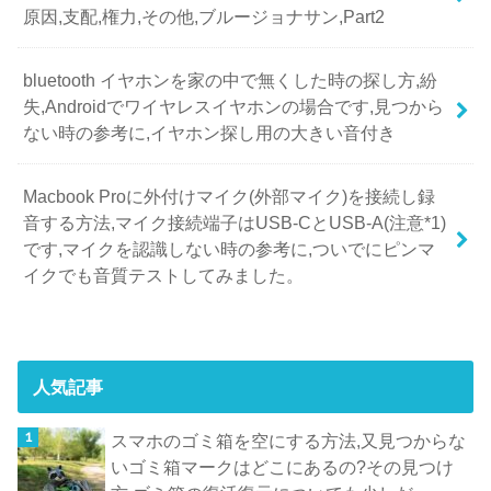
原因,支配,権力,その他,ブルージョナサン,Part2
bluetooth イヤホンを家の中で無くした時の探し方,紛
失,Androidでワイヤレスイヤホンの場合です,見つから
ない時の参考に,イヤホン探し用の大きい音付き
Macbook Proに外付けマイク(外部マイク)を接続し録
音する方法,マイク接続端子はUSB-CとUSB-A(注意*1)
です,マイクを認識しない時の参考に,ついでにピンマ
イクでも音質テストしてみました。
人気記事
スマホのゴミ箱を空にする方法,又見つからな
いゴミ箱マークはどこにあるの?その見つけ