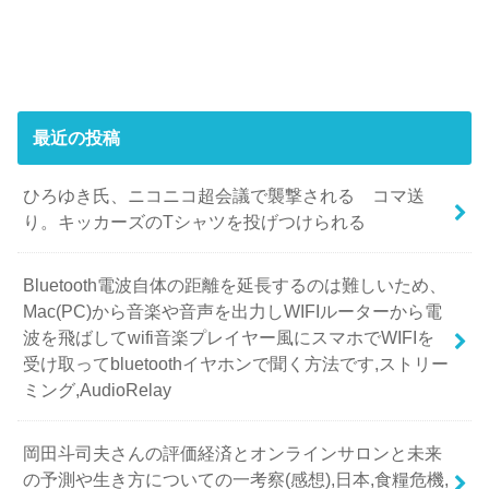
最近の投稿
ひろゆき氏、ニコニコ超会議で襲撃される コマ送
り。キッカーズのTシャツを投げつけられる
Bluetooth電波自体の距離を延長するのは難しいため、
Mac(PC)から音楽や音声を出力しWIFIルーターから電
波を飛ばしてwifi音楽プレイヤー風にスマホでWIFIを
受け取ってbluetoothイヤホンで聞く方法です,ストリー
ミング,AudioRelay
岡田斗司夫さんの評価経済とオンラインサロンと未来
の予測や生き方についての一考察(感想),日本,食糧危機,