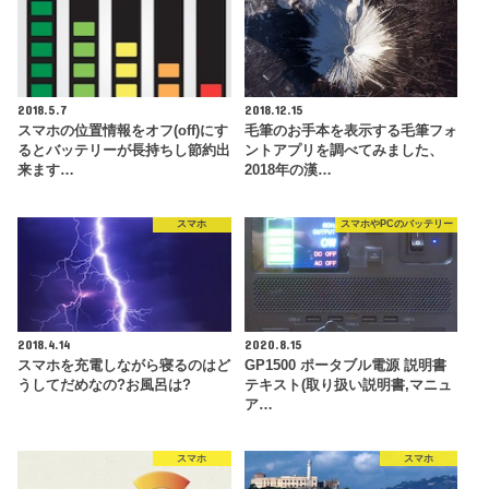
2018.5.7
2018.12.15
スマホの位置情報をオフ(off)にす
毛筆のお手本を表示する毛筆フォ
るとバッテリーが長持ちし節約出
ントアプリを調べてみました、
来ます…
2018年の漢…
スマホ
スマホやPCのバッテリー
2018.4.14
2020.8.15
スマホを充電しながら寝るのはど
GP1500 ポータブル電源 説明書
うしてだめなの?お風呂は?
テキスト(取り扱い説明書,マニュ
ア…
スマホ
スマホ