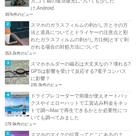
方,ゴミ箱の復活復元についても少しだ
け,Android
397k件のビュー
スマホのガラスフィルムの剥がし方とその方
法と道具についてとドライヤーの注意点と割
れたガラスフィルムの剥がし方(1例)とすぐ剥
がれる場合の対処方法について
353.2k件のビュー
スマホホルダーの磁石は大丈夫なの？壊れる?
GPSは影響を受けて反応する?電子コンパス
に影響？
235.3k件のビュー
ドライブレコーダーで前後が使えオートバッ
クスやイエローハットで工賃込み料金をネッ
トで調べMacで再生できるかとか必要性につ
いても調べてみました
179.9k件のビュー
スマホのマイクの位置ってどこにあるの？