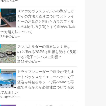
97k件のビュー
スマホのガラスフィルムの剥がし方
とその方法と道具についてとドライ
ヤーの注意点と割れたガラスフィル
ムの剥がし方(1例)とすぐ剥がれる場
合の対処方法について
53.2k件のビュー
スマホホルダーの磁石は大丈夫な
の？壊れる?GPSは影響を受けて反応
する?電子コンパスに影響？
235.3k件のビュー
ドライブレコーダーで前後が使えオ
ートバックスやイエローハットで工
賃込み料金をネットで調べMacで再
生できるかとか必要性についても調
べてみました
79.9k件のビュー