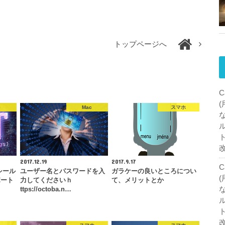
トップページへ
C
c
Mac
スマホ
2017.12.19
2017.9.17
C
、シール
ユーザー名とパスワードを入
ガラケーの良いところについ
ポート
力してくださいｈ
て、メリットとか
ttps://octoba.n…