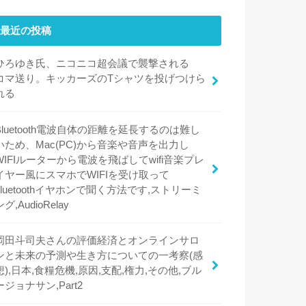
最近の投稿
ひろゆき氏、ニコニコ超会議で襲撃される
コマ送り。キッカーズのTシャツを投げつけら
れる
Bluetooth電波自体の距離を延長するのは難し
いため、Mac(PC)から音楽や音声を出力し
WIFIルーターから電波を飛ばしてwifi音楽プレ
イヤー風にスマホでWIFIを受け取って
bluetoothイヤホンで聞く方法です,ストリーミ
ング,AudioRelay
岡田斗司夫さんの評価経済とオンラインサロ
ンと未来の予測や生き方についての一考察(感
想),日本,食糧危機,原因,支配,権力,その他,ブル
ージョナサン,Part2