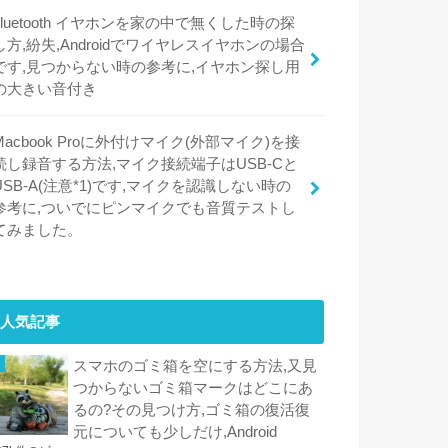
bluetooth イヤホンを家の中で無くした時の探
し方,紛失,Androidでワイヤレスイヤホンの場合
です,見つからない時の参考に,イヤホン探し用
の大きい音付き
Macbook Proに外付けマイク(外部マイク)を接
続し録音する方法,マイク接続端子はUSB-Cと
USB-A(注意*1)です,マイクを認識しない時の
参考に,ついでにピンマイクでも音質テストし
てみました。
人気記事
スマホのゴミ箱を空にする方法,又見
つからないゴミ箱マークはどこにあ
るの?その見つけ方,ゴミ箱の復活復
元についても少しだけ,Android