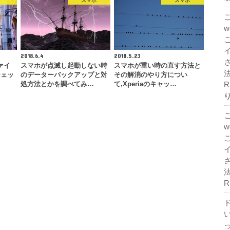
c
スマホ
スマホ
2018.6.4
2018.5.23
ァイ
スマホが点滅し起動しない時
スマホが重い時の直す方法と
法
チェッ
のデーターバックアップと対
その解消のやり方につい
R
処方法とかを調べてみ…
て,Xperiaのキャッ…
法
R
ド