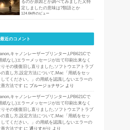
るのか原因とか調べてみました又特
定しましたの意味は?類語とか
124.6k件のビュー
最近のコメント
anon,キャノンレーザープリンター,LPB621Cで
(用紙なし)エラーメッセージが出て印刷出来なく
なりその後復旧し直りました,ソフトウエアトラブ
ルの直し方,設定方法について,Mac「用紙をセッ
トしてください。」の用紙を認識しないエラーの
改善方法です
に
ブルージョナサン
より
anon,キャノンレーザープリンター,LPB621Cで
(用紙なし)エラーメッセージが出て印刷出来なく
なりその後復旧し直りました,ソフトウエアトラブ
ルの直し方,設定方法について,Mac「用紙をセッ
トしてください。」の用紙を認識しないエラーの
改善方法です
に
通りすがり
より