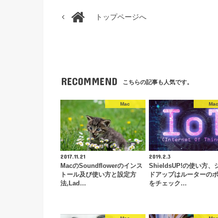
トップページへ
RECOMMEND
こちらの記事も人気です。
Mac
Ma
2017.11.21
2019.2.3
MacのSoundflowerのインス
ShieldsUP!の使い方
トール及び使い方と設定方
ドアップはルーターの
法,Lad…
をチェック…