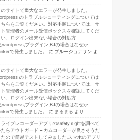
このサイトで重大なエラーが発生しました。
wordpress のトラブルシューティングについては
こちらをご覧ください。対応手順については、サ
イト管理者のメール受信ボックスを確認してくだ
さい。ログイン出来ない場合の対処方
,wordpress,プラグイン,BJの場合はなぜか
inkerで発生しました。
に
ブルージョナサン
よ
り
このサイトで重大なエラーが発生しました。
wordpress のトラブルシューティングについては
こちらをご覧ください。対応手順については、サ
イト管理者のメール受信ボックスを確認してくだ
さい。ログイン出来ない場合の対処方
,wordpress,プラグイン,BJの場合はなぜか
inkerで発生しました。
に
まるまる
より
ライブレコーダーアプリのsafety sightを調べて
いたらアウトガード – カムコーダーが良さそうだ
ったので簡易テストしてみました,スマホのアプリ