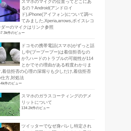
スマホのマイクの位置ってどこにあ
るの？Android(アンドロイ
ド),iPhone(アイフォン)について調べ
てみました,Xperia,arrows,ボイスレコ
ーダーのマイクはリンク参照
67.3k件のビュー
ドコモの携帯電話(スマホ)がずっと話
し中(プープープー)は着信拒否なの
か?,ハードのトラブルの可能性が114
とかでその理由がある程度わかりま
す,着信拒否の心理の深堀りも少しだけ,着信拒否
の仕方,対処法
44k件のビュー
スマホのガラスコーティングのデメ
リットについて
134.2k件のビュー
ツイッターでなぜ身バレし特定され