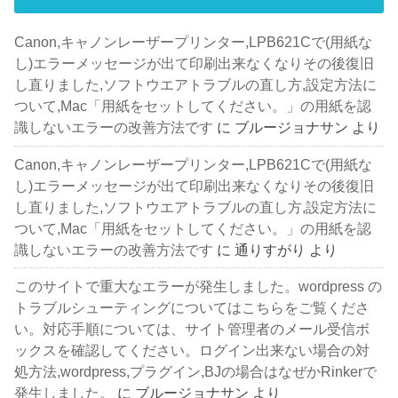
Canon,キャノンレーザープリンター,LPB621Cで(用紙な
し)エラーメッセージが出て印刷出来なくなりその後復旧
し直りました,ソフトウエアトラブルの直し方,設定方法に
ついて,Mac「用紙をセットしてください。」の用紙を認
識しないエラーの改善方法です
に
ブルージョナサン
より
Canon,キャノンレーザープリンター,LPB621Cで(用紙な
し)エラーメッセージが出て印刷出来なくなりその後復旧
し直りました,ソフトウエアトラブルの直し方,設定方法に
ついて,Mac「用紙をセットしてください。」の用紙を認
識しないエラーの改善方法です
に
通りすがり
より
このサイトで重大なエラーが発生しました。wordpress の
トラブルシューティングについてはこちらをご覧くださ
い。対応手順については、サイト管理者のメール受信ボ
ックスを確認してください。ログイン出来ない場合の対
処方法,wordpress,プラグイン,BJの場合はなぜかRinkerで
発生しました。
に
ブルージョナサン
より