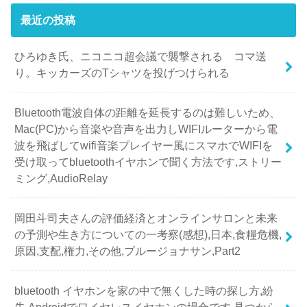
最近の投稿
ひろゆき氏、ニコニコ超会議で襲撃される コマ送
り。キッカーズのTシャツを投げつけられる
Bluetooth電波自体の距離を延長するのは難しいため、
Mac(PC)から音楽や音声を出力しWIFIルーターから電
波を飛ばしてwifi音楽プレイヤー風にスマホでWIFIを
受け取ってbluetoothイヤホンで聞く方法です,ストリー
ミング,AudioRelay
岡田斗司夫さんの評価経済とオンラインサロンと未来
の予測や生き方についての一考察(感想),日本,食糧危機,
原因,支配,権力,その他,ブルージョナサン,Part2
bluetooth イヤホンを家の中で無くした時の探し方,紛
失,Androidでワイヤレスイヤホンの場合です,見つから