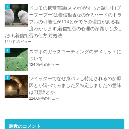
ドコモの携帯電話(スマホ)がずっと話し中(プ
ープープー)は着信拒否なのか?,ハードのトラ
ブルの可能性が114とかでその理由がある程
度わかります,着信拒否の心理の深堀りも少し
だけ,着信拒否の仕方,対処法
144k件のビュー
スマホのガラスコーティングのデメリットに
ついて
134.2k件のビュー
ツイッターでなぜ身バレし特定されるのか原
因とか調べてみました又特定しましたの意味
は?類語とか
124.6k件のビュー
最近のコメント