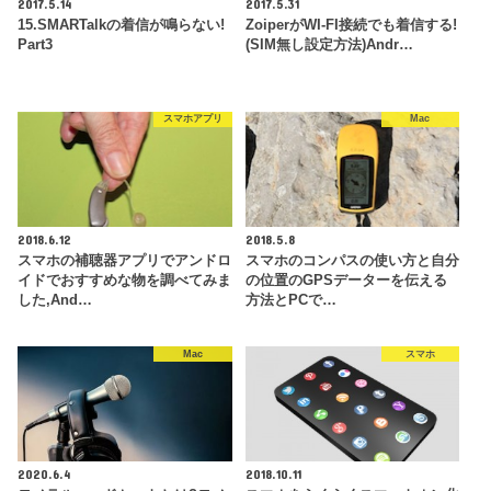
2017.5.14
2017.5.31
15.SMARTalkの着信が鳴らない!
ZoiperがWI-FI接続でも着信する!
Part3
(SIM無し設定方法)Andr…
スマホアプリ
Mac
2018.6.12
2018.5.8
スマホの補聴器アプリでアンドロ
スマホのコンパスの使い方と自分
イドでおすすめな物を調べてみま
の位置のGPSデーターを伝える
した,And…
方法とPCで…
Mac
スマホ
2020.6.4
2018.10.11