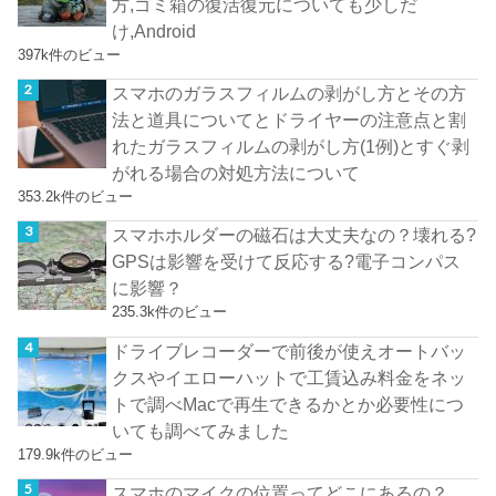
方,ゴミ箱の復活復元についても少しだ
け,Android
397k件のビュー
スマホのガラスフィルムの剥がし方とその方
法と道具についてとドライヤーの注意点と割
れたガラスフィルムの剥がし方(1例)とすぐ剥
がれる場合の対処方法について
353.2k件のビュー
スマホホルダーの磁石は大丈夫なの？壊れる?
GPSは影響を受けて反応する?電子コンパス
に影響？
235.3k件のビュー
ドライブレコーダーで前後が使えオートバッ
クスやイエローハットで工賃込み料金をネッ
トで調べMacで再生できるかとか必要性につ
いても調べてみました
179.9k件のビュー
スマホのマイクの位置ってどこにあるの？