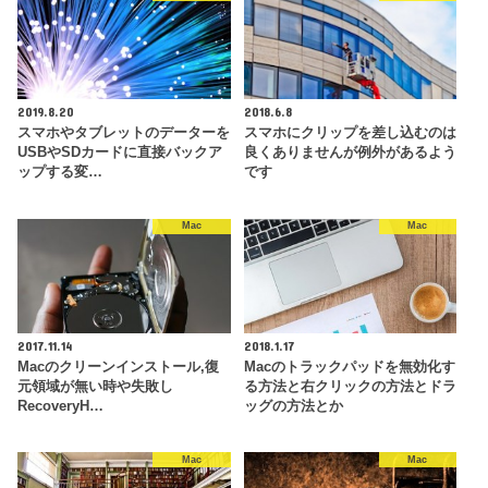
2019.8.20
2018.6.8
スマホやタブレットのデーターを
スマホにクリップを差し込むのは
USBやSDカードに直接バックア
良くありませんが例外があるよう
ップする変…
です
Mac
Mac
2017.11.14
2018.1.17
Macのクリーンインストール,復
Macのトラックパッドを無効化す
元領域が無い時や失敗し
る方法と右クリックの方法とドラ
RecoveryH…
ッグの方法とか
Mac
Mac