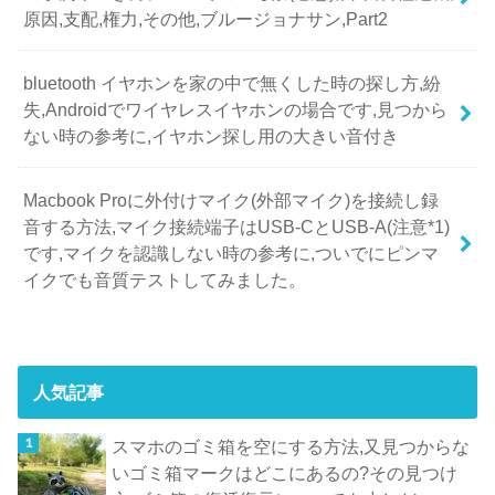
原因,支配,権力,その他,ブルージョナサン,Part2
bluetooth イヤホンを家の中で無くした時の探し方,紛
失,Androidでワイヤレスイヤホンの場合です,見つから
ない時の参考に,イヤホン探し用の大きい音付き
Macbook Proに外付けマイク(外部マイク)を接続し録
音する方法,マイク接続端子はUSB-CとUSB-A(注意*1)
です,マイクを認識しない時の参考に,ついでにピンマ
イクでも音質テストしてみました。
人気記事
スマホのゴミ箱を空にする方法,又見つからな
いゴミ箱マークはどこにあるの?その見つけ