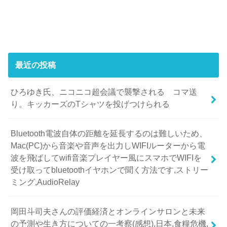
最近の投稿
ひろゆき氏、ニコニコ超会議で襲撃される コマ送
り。キッカーズのTシャツを投げつけられる
Bluetooth電波自体の距離を延長するのは難しいため、
Mac(PC)から音楽や音声を出力しWIFIルーターから電
波を飛ばしてwifi音楽プレイヤー風にスマホでWIFIを
受け取ってbluetoothイヤホンで聞く方法です,ストリー
ミング,AudioRelay
岡田斗司夫さんの評価経済とオンラインサロンと未来
の予測や生き方についての一考察(感想),日本,食糧危機,