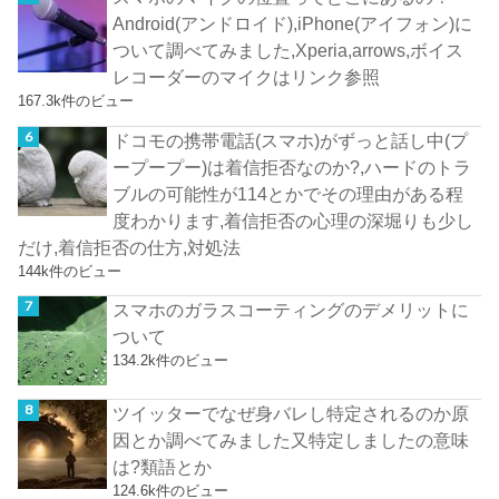
Android(アンドロイド),iPhone(アイフォン)に
ついて調べてみました,Xperia,arrows,ボイス
レコーダーのマイクはリンク参照
167.3k件のビュー
ドコモの携帯電話(スマホ)がずっと話し中(プ
ープープー)は着信拒否なのか?,ハードのトラ
ブルの可能性が114とかでその理由がある程
度わかります,着信拒否の心理の深堀りも少し
だけ,着信拒否の仕方,対処法
144k件のビュー
スマホのガラスコーティングのデメリットに
ついて
134.2k件のビュー
ツイッターでなぜ身バレし特定されるのか原
因とか調べてみました又特定しましたの意味
は?類語とか
124.6k件のビュー