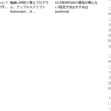
ホとパ
無線LAN切り替えプログラ
13.SMARTalkの着信が鳴らな
)でF…
ム、アップルスクリプト
い!設定方法おすすめは
Automator、オ…
(android)
法
R
法
R
ド