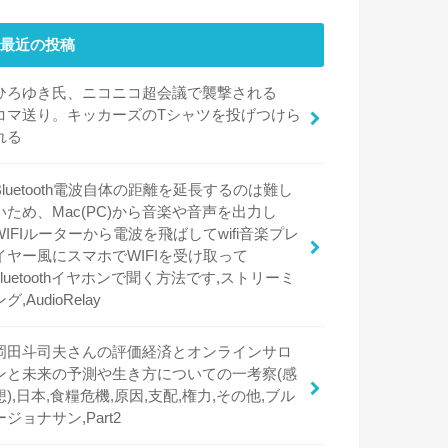
最近の投稿
ひろゆき氏、ニコニコ超会議で襲撃される
コマ送り。キッカーズのTシャツを投げつけら
れる
Bluetooth電波自体の距離を延長するのは難し
いため、Mac(PC)から音楽や音声を出力し
WIFIルーターから電波を飛ばしてwifi音楽プレ
イヤー風にスマホでWIFIを受け取って
bluetoothイヤホンで聞く方法です,ストリーミ
ング,AudioRelay
岡田斗司夫さんの評価経済とオンラインサロ
ンと未来の予測や生き方についての一考察(感
想),日本,食糧危機,原因,支配,権力,その他,ブル
ージョナサン,Part2