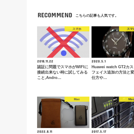
RECOMMEND
こちらの記事も人気です。
スマホ
スマ
2018.11.22
2020.5.1
認証に問題でスマホがWIFIに
Huawei watch GT2カ
接続出来ない時に試してみる
フェイス追加の方法と
こと,Andro…
仕方や…
Mac
Ma
2022.8.11
2017.5.17