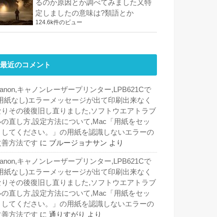
るのか原因とか調べてみました又特
定しましたの意味は?類語とか
124.6k件のビュー
最近のコメント
anon,キャノンレーザープリンター,LPB621Cで
(用紙なし)エラーメッセージが出て印刷出来なく
なりその後復旧し直りました,ソフトウエアトラブ
ルの直し方,設定方法について,Mac「用紙をセッ
トしてください。」の用紙を認識しないエラーの
改善方法です
に
ブルージョナサン
より
anon,キャノンレーザープリンター,LPB621Cで
(用紙なし)エラーメッセージが出て印刷出来なく
なりその後復旧し直りました,ソフトウエアトラブ
ルの直し方,設定方法について,Mac「用紙をセッ
トしてください。」の用紙を認識しないエラーの
改善方法です
に
通りすがり
より