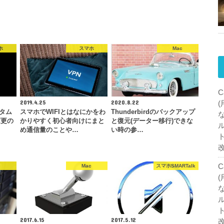
ホ
スマホ
Mac
C
2019.4.25
2020.8.22
スタム
スマホでWIFIとはなにかをわ
Thunderbirdのバックアップ
変更の
かりやすく初心者向けにまと
と復元(データー移行)できな
め通信量のことや…
い時の参…
C
c
Mac
スマホSMARTalk
2017.6.15
2017.5.12