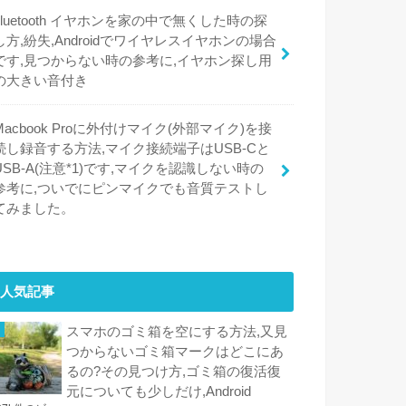
bluetooth イヤホンを家の中で無くした時の探
し方,紛失,Androidでワイヤレスイヤホンの場合
です,見つからない時の参考に,イヤホン探し用
の大きい音付き
Macbook Proに外付けマイク(外部マイク)を接
続し録音する方法,マイク接続端子はUSB-Cと
USB-A(注意*1)です,マイクを認識しない時の
参考に,ついでにピンマイクでも音質テストし
てみました。
人気記事
スマホのゴミ箱を空にする方法,又見
つからないゴミ箱マークはどこにあ
るの?その見つけ方,ゴミ箱の復活復
元についても少しだけ,Android