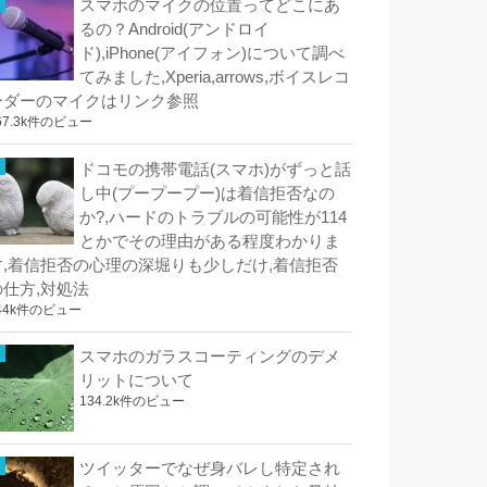
スマホのマイクの位置ってどこにあ
るの？Android(アンドロイ
ド),iPhone(アイフォン)について調べ
てみました,Xperia,arrows,ボイスレコ
ーダーのマイクはリンク参照
67.3k件のビュー
ドコモの携帯電話(スマホ)がずっと話
し中(プープープー)は着信拒否なの
か?,ハードのトラブルの可能性が114
とかでその理由がある程度わかりま
す,着信拒否の心理の深堀りも少しだけ,着信拒否
の仕方,対処法
44k件のビュー
スマホのガラスコーティングのデメ
リットについて
134.2k件のビュー
ツイッターでなぜ身バレし特定され