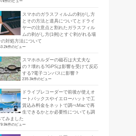
97k件のビュー
スマホのガラスフィルムの剥がし方
とその方法と道具についてとドライ
ヤーの注意点と割れたガラスフィル
ムの剥がし方(1例)とすぐ剥がれる場
合の対処方法について
53.2k件のビュー
スマホホルダーの磁石は大丈夫な
の？壊れる?GPSは影響を受けて反応
する?電子コンパスに影響？
235.3k件のビュー
ドライブレコーダーで前後が使えオ
ートバックスやイエローハットで工
賃込み料金をネットで調べMacで再
生できるかとか必要性についても調
べてみました
79.9k件のビュー