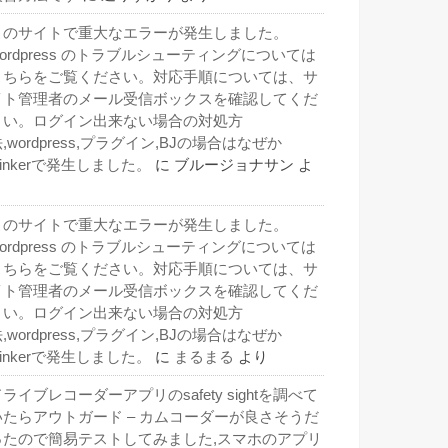
このサイトで重大なエラーが発生しました。
wordpress のトラブルシューティングについては
こちらをご覧ください。対応手順については、サ
イト管理者のメール受信ボックスを確認してくだ
さい。ログイン出来ない場合の対処方
,wordpress,プラグイン,BJの場合はなぜか
inkerで発生しました。
に
ブルージョナサン
よ
り
このサイトで重大なエラーが発生しました。
wordpress のトラブルシューティングについては
こちらをご覧ください。対応手順については、サ
イト管理者のメール受信ボックスを確認してくだ
さい。ログイン出来ない場合の対処方
,wordpress,プラグイン,BJの場合はなぜか
inkerで発生しました。
に
まるまる
より
ライブレコーダーアプリのsafety sightを調べて
いたらアウトガード – カムコーダーが良さそうだ
ったので簡易テストしてみました,スマホのアプリ