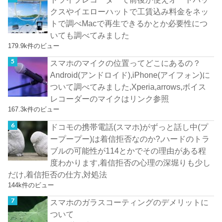
クスやイエローハットで工賃込み料金をネッ
トで調べMacで再生できるかとか必要性につ
いても調べてみました
179.9k件のビュー
スマホのマイクの位置ってどこにあるの？
Android(アンドロイド),iPhone(アイフォン)に
ついて調べてみました,Xperia,arrows,ボイス
レコーダーのマイクはリンク参照
167.3k件のビュー
ドコモの携帯電話(スマホ)がずっと話し中(プ
ープープー)は着信拒否なのか?,ハードのトラ
ブルの可能性が114とかでその理由がある程
度わかります,着信拒否の心理の深堀りも少し
だけ,着信拒否の仕方,対処法
144k件のビュー
スマホのガラスコーティングのデメリットに
ついて