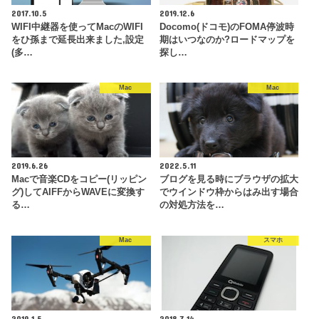
2017.10.5
2019.12.6
WIFI中継器を使ってMacのWIFI
Docomo(ドコモ)のFOMA停波時
をひ孫まで延長出来ました,設定
期はいつなのか?ロードマップを
(多…
探し…
Mac
Mac
2019.6.26
2022.5.11
Macで音楽CDをコピー(リッピン
ブログを見る時にブラウザの拡大
グ)してAIFFからWAVEに変換す
でウインドウ枠からはみ出す場合
る…
の対処方法を…
Mac
スマホ
2019.1.5
2018.7.14