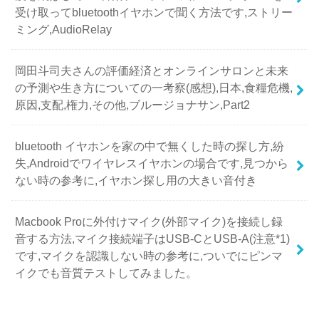
受け取ってbluetoothイヤホンで聞く方法です,ストリー
ミング,AudioRelay
岡田斗司夫さんの評価経済とオンラインサロンと未来
の予測や生き方についての一考察(感想),日本,食糧危機,
原因,支配,権力,その他,ブルージョナサン,Part2
bluetooth イヤホンを家の中で無くした時の探し方,紛
失,Androidでワイヤレスイヤホンの場合です,見つから
ない時の参考に,イヤホン探し用の大きい音付き
Macbook Proに外付けマイク(外部マイク)を接続し録
音する方法,マイク接続端子はUSB-CとUSB-A(注意*1)
です,マイクを認識しない時の参考に,ついでにピンマ
イクでも音質テストしてみました。