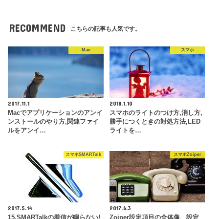
RECOMMEND
こちらの記事も人気です。
Mac
スマホ
2017.11.1
2018.1.10
Macでアプリケーションのアンイ
スマホのライトのつけ方,消し方,
ンストールのやり方,関連ファイ
勝手につくときの対処方法,LED
ルをアンイ…
ライトを…
スマホSMARTalk
スマホZoiper
2017.5.14
2017.6.3
15.SMARTalkの着信が鳴らない!
Zoiper設定項目の全体像、設定