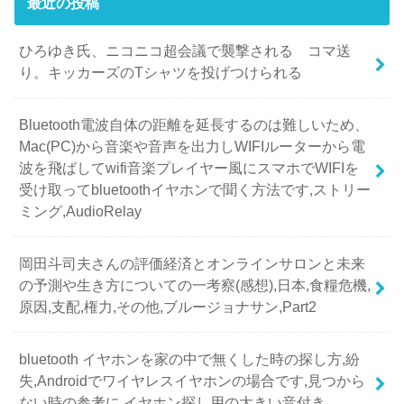
最近の投稿
ひろゆき氏、ニコニコ超会議で襲撃される コマ送
り。キッカーズのTシャツを投げつけられる
Bluetooth電波自体の距離を延長するのは難しいため、
Mac(PC)から音楽や音声を出力しWIFIルーターから電
波を飛ばしてwifi音楽プレイヤー風にスマホでWIFIを
受け取ってbluetoothイヤホンで聞く方法です,ストリー
ミング,AudioRelay
岡田斗司夫さんの評価経済とオンラインサロンと未来
の予測や生き方についての一考察(感想),日本,食糧危機,
原因,支配,権力,その他,ブルージョナサン,Part2
bluetooth イヤホンを家の中で無くした時の探し方,紛
失,Androidでワイヤレスイヤホンの場合です,見つから
ない時の参考に,イヤホン探し用の大きい音付き