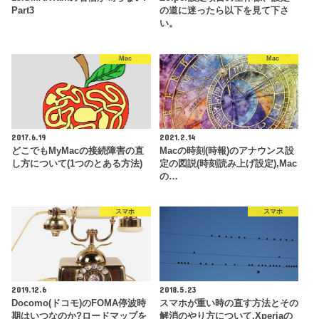
Part3
の道に迷ったら以下を見て下さ
い。
Mac
Mac
2017.6.19
2021.2.14
どこでもMyMacの接続障害の直
Macの時刻(時報)のアナウンス設
し方について(1つのとある方法)
定の図説(時刻読み上げ設定),Mac
の…
スマホ
スマホ
2019.12.6
2018.5.23
Docomo(ドコモ)のFOMA停波時
スマホが重い時の直す方法とその
期はいつなのか?ロードマップを
解消のやり方について,Xperiaの