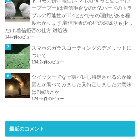
ドコモの携帯電話(スマホ)がずっと話し中(プ
ープープー)は着信拒否なのか?,ハードのトラ
ブルの可能性が114とかでその理由がある程
度わかります,着信拒否の心理の深堀りも少し
だけ,着信拒否の仕方,対処法
144k件のビュー
スマホのガラスコーティングのデメリットに
ついて
134.2k件のビュー
ツイッターでなぜ身バレし特定されるのか原
因とか調べてみました又特定しましたの意味
は?類語とか
124.6k件のビュー
最近のコメント