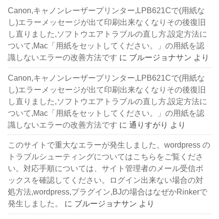
Canon,キャノンレーザープリンター,LPB621Cで(用紙な
し)エラーメッセージが出て印刷出来なくなりその後復旧
し直りました,ソフトウエアトラブルの直し方,設定方法に
ついて,Mac「用紙をセットしてください。」の用紙を認
識しないエラーの改善方法です
に
ブルージョナサン
より
Canon,キャノンレーザープリンター,LPB621Cで(用紙な
し)エラーメッセージが出て印刷出来なくなりその後復旧
し直りました,ソフトウエアトラブルの直し方,設定方法に
ついて,Mac「用紙をセットしてください。」の用紙を認
識しないエラーの改善方法です
に
通りすがり
より
このサイトで重大なエラーが発生しました。wordpress の
トラブルシューティングについてはこちらをご覧くださ
い。対応手順については、サイト管理者のメール受信ボ
ックスを確認してください。ログイン出来ない場合の対
処方法,wordpress,プラグイン,BJの場合はなぜかRinkerで
発生しました。
に
ブルージョナサン
より