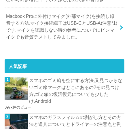
Macbook Proに外付けマイク(外部マイク)を接続し録
音する方法,マイク接続端子はUSB-CとUSB-A(注意*1)
です,マイクを認識しない時の参考に,ついでにピンマ
イクでも音質テストしてみました。
人気記事
スマホのゴミ箱を空にする方法,又見つからな
いゴミ箱マークはどこにあるの?その見つけ
方,ゴミ箱の復活復元についても少しだ
け,Android
397k件のビュー
スマホのガラスフィルムの剥がし方とその方
法と道具についてとドライヤーの注意点と割