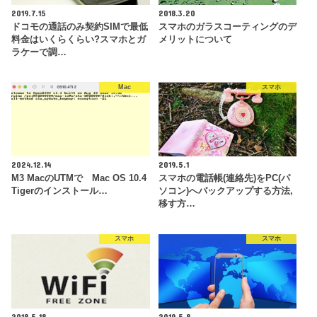
2019.7.15
2018.3.20
ドコモの通話のみ契約SIMで最低
スマホのガラスコーティングのデ
料金はいくらくらい?スマホとガ
メリットについて
ラケーで調…
Mac
スマホ
2024.12.14
2019.5.1
M3 MacのUTMで Mac OS 10.4
スマホの電話帳(連絡先)をPC(パ
Tigerのインストール…
ソコン)へバックアップする方法,
移す方…
スマホ
スマホ
2018.5.18
2019.5.8