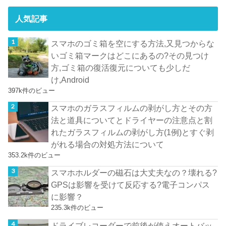
人気記事
スマホのゴミ箱を空にする方法,又見つからな
いゴミ箱マークはどこにあるの?その見つけ
方,ゴミ箱の復活復元についても少しだ
け,Android
397k件のビュー
スマホのガラスフィルムの剥がし方とその方
法と道具についてとドライヤーの注意点と割
れたガラスフィルムの剥がし方(1例)とすぐ剥
がれる場合の対処方法について
353.2k件のビュー
スマホホルダーの磁石は大丈夫なの？壊れる?
GPSは影響を受けて反応する?電子コンパス
に影響？
235.3k件のビュー
ドライブレコーダーで前後が使えオートバッ