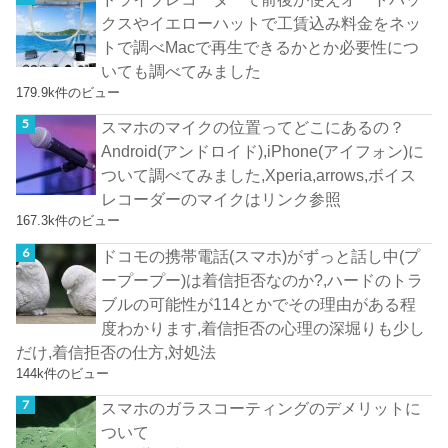
クスやイエローハットで工賃込み料金をネッ
トで調べMacで再生できるかとか必要性につ
いても調べてみました
179.9k件のビュー
スマホのマイクの位置ってどこにあるの？
Android(アンドロイド),iPhone(アイフォン)に
ついて調べてみました,Xperia,arrows,ボイス
レコーダーのマイクはリンク参照
167.3k件のビュー
ドコモの携帯電話(スマホ)がずっと話し中(プ
ープープー)は着信拒否なのか?,ハードのトラ
ブルの可能性が114とかでその理由がある程
度わかります,着信拒否の心理の深堀りも少し
だけ,着信拒否の仕方,対処法
144k件のビュー
スマホのガラスコーティングのデメリットに
ついて