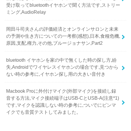
受け取ってbluetoothイヤホンで聞く方法です,ストリー
ミング,AudioRelay
岡田斗司夫さんの評価経済とオンラインサロンと未来
の予測や生き方についての一考察(感想),日本,食糧危機,
原因,支配,権力,その他,ブルージョナサン,Part2
bluetooth イヤホンを家の中で無くした時の探し方,紛
失,Androidでワイヤレスイヤホンの場合です,見つから
ない時の参考に,イヤホン探し用の大きい音付き
Macbook Proに外付けマイク(外部マイク)を接続し録
音する方法,マイク接続端子はUSB-CとUSB-A(注意*1)
です,マイクを認識しない時の参考に,ついでにピンマ
イクでも音質テストしてみました。