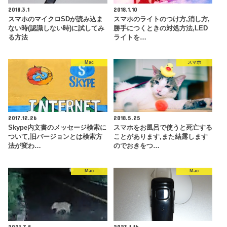
2018.3.1
2018.1.10
スマホのマイクロSDが読み込ま
スマホのライトのつけ方,消し方,
ない時(認識しない時)に試してみ
勝手につくときの対処方法,LED
る方法
ライトを…
Mac
スマホ
2017.12.26
2018.5.25
Skype内文書のメッセージ検索に
スマホをお風呂で使うと死亡する
ついて,旧バージョンとは検索方
ことがあります,また結露します
法が変わ…
のでおきをつ…
Mac
Mac
2021.7.5
2023.1.14