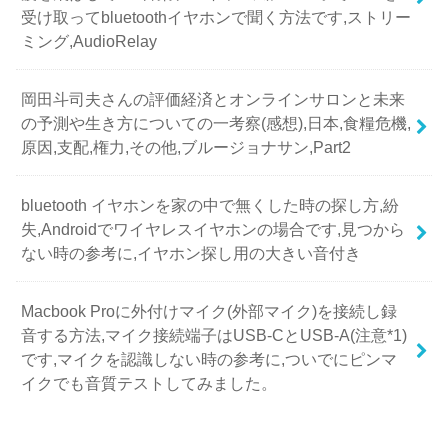
受け取ってbluetoothイヤホンで聞く方法です,ストリー
ミング,AudioRelay
岡田斗司夫さんの評価経済とオンラインサロンと未来
の予測や生き方についての一考察(感想),日本,食糧危機,
原因,支配,権力,その他,ブルージョナサン,Part2
bluetooth イヤホンを家の中で無くした時の探し方,紛
失,Androidでワイヤレスイヤホンの場合です,見つから
ない時の参考に,イヤホン探し用の大きい音付き
Macbook Proに外付けマイク(外部マイク)を接続し録
音する方法,マイク接続端子はUSB-CとUSB-A(注意*1)
です,マイクを認識しない時の参考に,ついでにピンマ
イクでも音質テストしてみました。