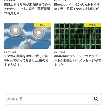
道路上をうり坊が走る動画でめち
Bluetoothイヤホンのまあおすす
ゃかわいいです。GIF。落石現場
めで安い片耳イヤホンS525レビ
の写真あり。
ュ…
Mac
スマホ
2018.4.22
2017.9.2
スマホの動画をDVDに焼く方法
Androidのランチャーのアップデ
をMacでやってみました,縦のま
ートが必要というメッセージがで
までも焼け…
ました…