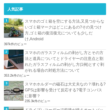
人気記事
スマホのゴミ箱を空にする方法,又見つからな
いゴミ箱マークはどこにあるの?その見つけ
方,ゴミ箱の復活復元についても少しだ
け,Android
397k件のビュー
スマホのガラスフィルムの剥がし方とその方
法と道具についてとドライヤーの注意点と割
れたガラスフィルムの剥がし方(1例)とすぐ剥
がれる場合の対処方法について
353.2k件のビュー
スマホホルダーの磁石は大丈夫なの？壊れる?
GPSは影響を受けて反応する?電子コンパス
に影響？
235.3k件のビュー
ドライブレコーダーで前後が使えオートバッ