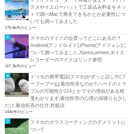
クスやイエローハットで工賃込み料金をネッ
トで調べMacで再生できるかとか必要性につ
いても調べてみました
179.9k件のビュー
スマホのマイクの位置ってどこにあるの？
Android(アンドロイド),iPhone(アイフォン)に
ついて調べてみました,Xperia,arrows,ボイス
レコーダーのマイクはリンク参照
167.3k件のビュー
ドコモの携帯電話(スマホ)がずっと話し中(プ
ープープー)は着信拒否なのか?,ハードのトラ
ブルの可能性が114とかでその理由がある程
度わかります,着信拒否の心理の深堀りも少し
だけ,着信拒否の仕方,対処法
144k件のビュー
スマホのガラスコーティングのデメリットに
ついて