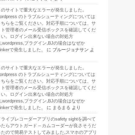
このサイトで重大なエラーが発生しました。
wordpress のトラブルシューティングについては
こちらをご覧ください。対応手順については、サ
イト管理者のメール受信ボックスを確認してくだ
さい。ログイン出来ない場合の対処方
,wordpress,プラグイン,BJの場合はなぜか
inkerで発生しました。
に
ブルージョナサン
よ
り
このサイトで重大なエラーが発生しました。
wordpress のトラブルシューティングについては
こちらをご覧ください。対応手順については、サ
イト管理者のメール受信ボックスを確認してくだ
さい。ログイン出来ない場合の対処方
,wordpress,プラグイン,BJの場合はなぜか
inkerで発生しました。
に
まるまる
より
ライブレコーダーアプリのsafety sightを調べて
いたらアウトガード – カムコーダーが良さそうだ
ったので簡易テストしてみました,スマホのアプリ