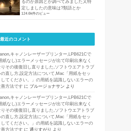
るのか原因とか調べてみました又特
定しましたの意味は?類語とか
124.6k件のビュー
最近のコメント
anon,キャノンレーザープリンター,LPB621Cで
(用紙なし)エラーメッセージが出て印刷出来なく
なりその後復旧し直りました,ソフトウエアトラブ
ルの直し方,設定方法について,Mac「用紙をセッ
トしてください。」の用紙を認識しないエラーの
改善方法です
に
ブルージョナサン
より
anon,キャノンレーザープリンター,LPB621Cで
(用紙なし)エラーメッセージが出て印刷出来なく
なりその後復旧し直りました,ソフトウエアトラブ
ルの直し方,設定方法について,Mac「用紙をセッ
トしてください。」の用紙を認識しないエラーの
改善方法です
に
通りすがり
より