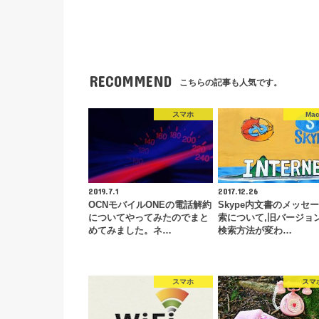
RECOMMEND
こちらの記事も人気です。
スマホ
Ma
2019.7.1
2017.12.26
OCNモバイルONEの電話解約
Skype内文書のメッセ
についてやってみたのでまと
索について,旧バージョ
めてみました。ネ…
検索方法が変わ…
スマホ
スマ