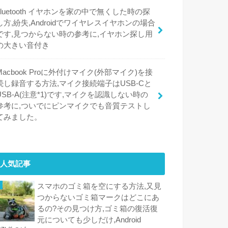
bluetooth イヤホンを家の中で無くした時の探
し方,紛失,Androidでワイヤレスイヤホンの場合
です,見つからない時の参考に,イヤホン探し用
の大きい音付き
Macbook Proに外付けマイク(外部マイク)を接
続し録音する方法,マイク接続端子はUSB-Cと
USB-A(注意*1)です,マイクを認識しない時の
参考に,ついでにピンマイクでも音質テストし
てみました。
人気記事
スマホのゴミ箱を空にする方法,又見
つからないゴミ箱マークはどこにあ
るの?その見つけ方,ゴミ箱の復活復
元についても少しだけ,Android