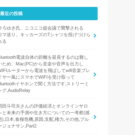
最近の投稿
ひろゆき氏、ニコニコ超会議で襲撃される
コマ送り。キッカーズのTシャツを投げつけら
れる
Bluetooth電波自体の距離を延長するのは難し
いため、Mac(PC)から音楽や音声を出力し
WIFIルーターから電波を飛ばしてwifi音楽プレ
イヤー風にスマホでWIFIを受け取って
bluetoothイヤホンで聞く方法です,ストリーミ
ング,AudioRelay
岡田斗司夫さんの評価経済とオンラインサロ
ンと未来の予測や生き方についての一考察(感
想),日本,食糧危機,原因,支配,権力,その他,ブル
ージョナサン,Part2