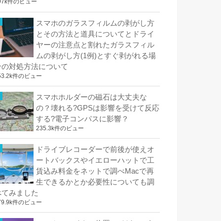
97k件のビュー
スマホのガラスフィルムの剥がし方
とその方法と道具についてとドライ
ヤーの注意点と割れたガラスフィル
ムの剥がし方(1例)とすぐ剥がれる場
合の対処方法について
53.2k件のビュー
スマホホルダーの磁石は大丈夫な
の？壊れる?GPSは影響を受けて反応
する?電子コンパスに影響？
235.3k件のビュー
ドライブレコーダーで前後が使えオ
ートバックスやイエローハットで工
賃込み料金をネットで調べMacで再
生できるかとか必要性についても調
べてみました
79.9k件のビュー