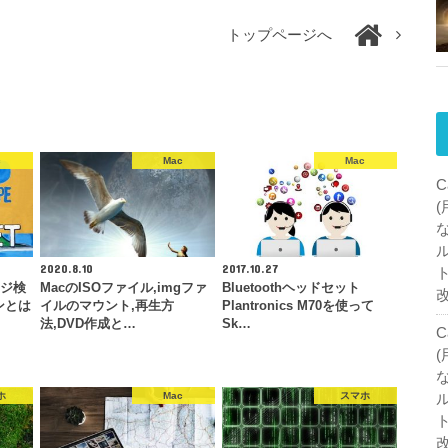
トップページへ
c
Mac
Mac
C
2020.8.10
2017.10.27
ージ検
MacのISOファイル,imgファ
Bluetoothヘッドセット
ンとは
イルのマウント,再生方
Plantronics M70を使って
法,DVD作成と…
Sk…
C
ホ
Mac
スマホ