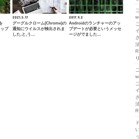
2021.5.17
2017.9.2
を
グーグルクローム(Chrome)の
Androidのランチャーのアッ
アップ
通知にウイルスが検出されま
プデートが必要というメッセ
した,と,う…
ージがでました…
法
R
法
R
ド