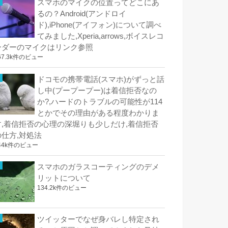
スマホのマイクの位置ってどこにあ
るの？Android(アンドロイ
ド),iPhone(アイフォン)について調べ
てみました,Xperia,arrows,ボイスレコ
ーダーのマイクはリンク参照
67.3k件のビュー
ドコモの携帯電話(スマホ)がずっと話
し中(プープープー)は着信拒否なの
か?,ハードのトラブルの可能性が114
とかでその理由がある程度わかりま
す,着信拒否の心理の深堀りも少しだけ,着信拒否
の仕方,対処法
44k件のビュー
スマホのガラスコーティングのデメ
リットについて
134.2k件のビュー
ツイッターでなぜ身バレし特定され