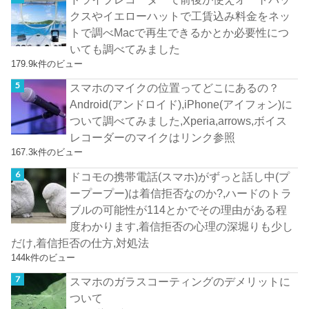
クスやイエローハットで工賃込み料金をネッ
トで調べMacで再生できるかとか必要性につ
いても調べてみました
179.9k件のビュー
スマホのマイクの位置ってどこにあるの？
Android(アンドロイド),iPhone(アイフォン)に
ついて調べてみました,Xperia,arrows,ボイス
レコーダーのマイクはリンク参照
167.3k件のビュー
ドコモの携帯電話(スマホ)がずっと話し中(プ
ープープー)は着信拒否なのか?,ハードのトラ
ブルの可能性が114とかでその理由がある程
度わかります,着信拒否の心理の深堀りも少し
だけ,着信拒否の仕方,対処法
144k件のビュー
スマホのガラスコーティングのデメリットに
ついて