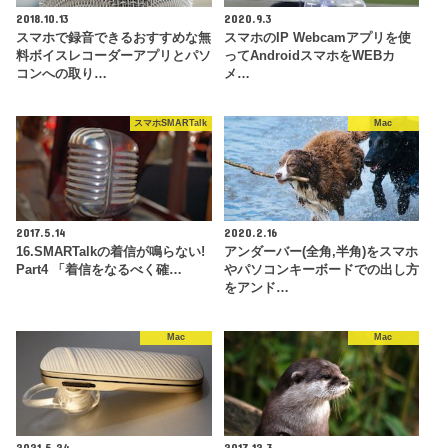
2018.10.13
2020.9.3
スマホで録音できるおすすめな無
スマホのIP Webcamアプリを使
料ボイスレコーダーアプリとパソ
ってAndroidスマホをWEBカ
コンへの取り…
メ…
スマホSMARTalk
Mac
2017.5.14
2020.2.16
16.SMARTalkの着信が鳴らない!
アンダーバー(全角,半角)をスマホ
Part4 「着信をなるべく確…
やパソコンキーボードでの出し方
をアンド…
Mac
Mac
2021.5.24
2017.12.3