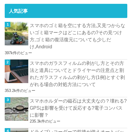
人気記事
スマホのゴミ箱を空にする方法,又見つからな
いゴミ箱マークはどこにあるの?その見つけ
方,ゴミ箱の復活復元についても少しだ
け,Android
397k件のビュー
スマホのガラスフィルムの剥がし方とその方
法と道具についてとドライヤーの注意点と割
れたガラスフィルムの剥がし方(1例)とすぐ剥
がれる場合の対処方法について
353.2k件のビュー
スマホホルダーの磁石は大丈夫なの？壊れる?
GPSは影響を受けて反応する?電子コンパス
に影響？
235.3k件のビュー
ドライブレコーダーで前後が使えオートバッ