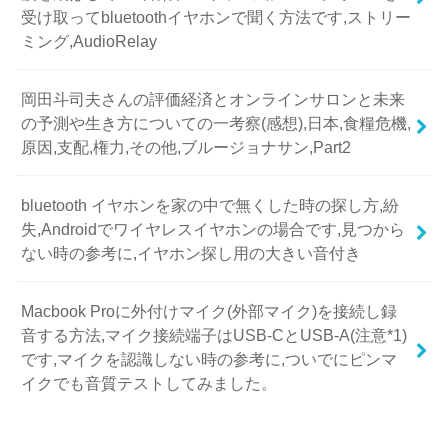
受け取ってbluetoothイヤホンで聞く方法です,ストリー
ミング,AudioRelay
岡田斗司夫さんの評価経済とオンラインサロンと未来
の予測や生き方についての一考察(感想),日本,食糧危機,
原因,支配,権力,その他,ブルージョナサン,Part2
bluetooth イヤホンを家の中で無くした時の探し方,紛
失,Androidでワイヤレスイヤホンの場合です,見つから
ない時の参考に,イヤホン探し用の大きい音付き
Macbook Proに外付けマイク(外部マイク)を接続し録
音する方法,マイク接続端子はUSB-CとUSB-A(注意*1)
です,マイクを認識しない時の参考に,ついでにピンマ
イクでも音質テストしてみました。