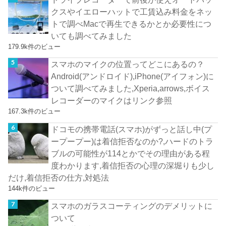
クスやイエローハットで工賃込み料金をネッ
トで調べMacで再生できるかとか必要性につ
いても調べてみました
179.9k件のビュー
スマホのマイクの位置ってどこにあるの？
Android(アンドロイド),iPhone(アイフォン)に
ついて調べてみました,Xperia,arrows,ボイス
レコーダーのマイクはリンク参照
167.3k件のビュー
ドコモの携帯電話(スマホ)がずっと話し中(プ
ープープー)は着信拒否なのか?,ハードのトラ
ブルの可能性が114とかでその理由がある程
度わかります,着信拒否の心理の深堀りも少し
だけ,着信拒否の仕方,対処法
144k件のビュー
スマホのガラスコーティングのデメリットに
ついて