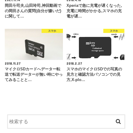
岡田斗司夫,山田玲司,神回動画で
Xperiaで急に充電が遅くなった,
の岡田さんの質問(自分が嫌いだ)
充電に時間がかかる,スマホの充
に関して…
電が遅…
スマホ
スマホ
2018.11.27
2018.2.27
マイクロSDカードへデーター転
スマホのマイクロSDでの写真の
送で転送データーが無い時にやっ
見方と確認方法パソコンでの見
てみることと…
方,X-plo…