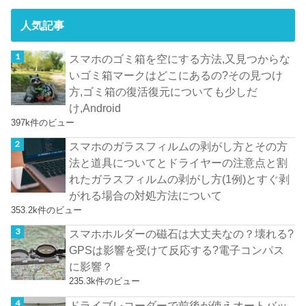
人気記事
スマホのゴミ箱を空にする方法,又見つからな
いゴミ箱マークはどこにあるの?その見つけ
方,ゴミ箱の復活復元についても少しだ
け,Android
397k件のビュー
スマホのガラスフィルムの剥がし方とその方
法と道具についてとドライヤーの注意点と割
れたガラスフィルムの剥がし方(1例)とすぐ剥
がれる場合の対処方法について
353.2k件のビュー
スマホホルダーの磁石は大丈夫なの？壊れる?
GPSは影響を受けて反応する?電子コンパス
に影響？
235.3k件のビュー
ドライブレコーダーで前後が使えオートバッ