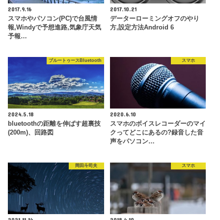
2017.9.16
2017.10.21
スマホやパソコン(PC)で台風情
データーローミングオフのやり
報,Windyで予想進路,気象庁天気
方,設定方法Android 6
予報…
ブルートゥースBluetooth
スマホ
2024.5.18
2020.6.10
bluetoothの距離を伸ばす超裏技
スマホのボイスレコーダーのマイ
(200m)、回路図
クってどこにあるの?録音した音
声をパソコン…
岡田斗司夫
スマホ
2021.11.14
2018.4.10